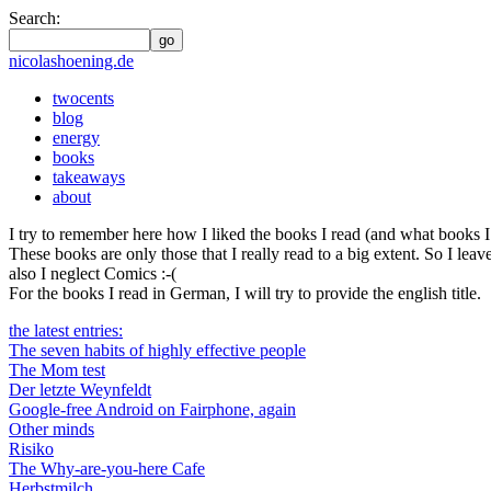
Search:
go
nicolashoening.de
twocents
blog
energy
books
takeaways
about
I try to remember here how I liked the books I read (and what books I re
These books are only those that I really read to a big extent. So I le
also I neglect Comics :-(
For the books I read in German, I will try to provide the english title.
the latest entries:
The seven habits of highly effective people
The Mom test
Der letzte Weynfeldt
Google-free Android on Fairphone, again
Other minds
Risiko
The Why-are-you-here Cafe
Herbstmilch