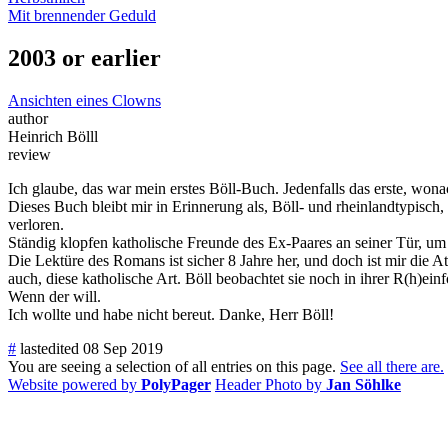
Mit brennender Geduld
2003 or earlier
Ansichten eines Clowns
author
Heinrich Bölll
review
Ich glaube, das war mein erstes Böll-Buch. Jedenfalls das erste, won
Dieses Buch bleibt mir in Erinnerung als, Böll- und rheinlandtypisch,
verloren.
Ständig klopfen katholische Freunde des Ex-Paares an seiner Tür, um 
Die Lektüre des Romans ist sicher 8 Jahre her, und doch ist mir die At
auch, diese katholische Art. Böll beobachtet sie noch in ihrer R(h)ei
Wenn der will.
Ich wollte und habe nicht bereut. Danke, Herr Böll!
#
lastedited 08 Sep 2019
You are seeing a selection of all entries on this page.
See all there are.
Website powered by
PolyPager
Header Photo by
Jan Söhlke