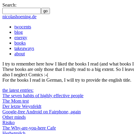
Search:
go
nicolashoening.de
twocents
blog
energy
books
takeaways
about
I try to remember here how I liked the books I read (and what books I re
These books are only those that I really read to a big extent. So I le
also I neglect Comics :-(
For the books I read in German, I will try to provide the english title.
the latest entries:
The seven habits of highly effective people
The Mom test
Der letzte Weynfeldt
Google-free Android on Fairphone, again
Other minds
Risiko
The Why-are-you-here Cafe
Herbstmilch