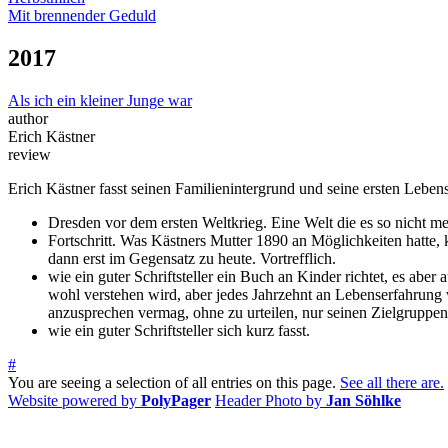
Mit brennender Geduld
2017
Als ich ein kleiner Junge war
author
Erich Kästner
review
Erich Kästner fasst seinen Familienintergrund und seine ersten Lebe
Dresden vor dem ersten Weltkrieg. Eine Welt die es so nicht me
Fortschritt. Was Kästners Mutter 1890 an Möglichkeiten hatte,
dann erst im Gegensatz zu heute. Vortrefflich.
wie ein guter Schriftsteller ein Buch an Kinder richtet, es abe
wohl verstehen wird, aber jedes Jahrzehnt an Lebenserfahrung 
anzusprechen vermag, ohne zu urteilen, nur seinen Zielgruppen
wie ein guter Schriftsteller sich kurz fasst.
#
You are seeing a selection of all entries on this page.
See all there are.
Website powered by
PolyPager
Header Photo by
Jan Söhlke